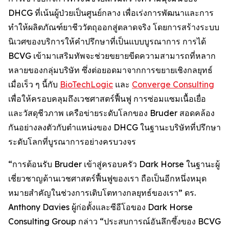
DHCG ที่เน้นผู้ป่วยเป็นศูนย์กลาง เพื่อเร่งการพัฒนาและการ
ทำให้ผลิตภัณฑ์ยาชีววัตถุออกสู่ตลาดจริง โดยการสร้างระบบ
นิเวศของบริการให้คำปรึกษาที่เป็นแบบบูรณาการ การได้
BCVG เข้ามาเสริมทัพจะช่วยขยายขีดความสามารถที่หลาก
หลายของกลุ่มบริษัท ซึ่งต่อยอดมาจากการขยายเชิงกลยุทธ์
เมื่อเร็ว ๆ นี้กับ
BioTechLogic
และ
Converge Consulting
เพื่อให้ครอบคลุมถึงเวชศาสตร์ฟื้นฟู การซ่อมแซมเนื้อเยื่อ
และวัสดุชีวภาพ เครือข่ายระดับโลกของ Bruder สอดคล้อง
กันอย่างลงตัวกับตำแหน่งของ DHCG ในฐานะบริษัทที่ปรึกษา
ระดับโลกที่บูรณาการอย่างครบวงจร
“การต้อนรับ Bruder เข้าสู่ครอบครัว Dark Horse ในฐานะผู้
เชี่ยวชาญด้านเวชศาสตร์ฟื้นฟูของเรา ถือเป็นอีกหนึ่งหมุด
หมายสำคัญในช่วงการเติบโตทางกลยุทธ์ของเรา” ดร.
Anthony Davies ผู้ก่อตั้งและซีอีโอของ Dark Horse
Consulting Group กล่าว “ประสบการณ์อันลึกซึ้งของ BCVG